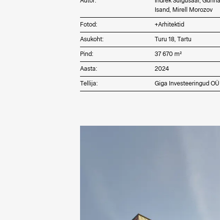
Autor
:
Indrek Suigusaar, Gunna
Isand, Mirell Morozov
Fotod
:
+Arhitektid
Asukoht
:
Turu 18, Tartu
Pind
:
37 670 m²
Aasta
:
2024
Tellija
:
Giga Investeeringud OÜ