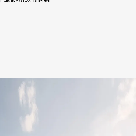
r Kurusk. Kaastöö: Hans-Peter